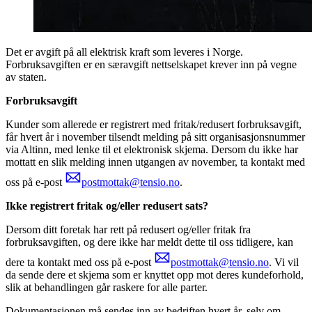
Det er avgift på all elektrisk kraft som leveres i Norge.
Forbruksavgiften er en særavgift nettselskapet krever inn på vegne
av staten.
Forbruksavgift
Kunder som allerede er registrert med fritak/redusert forbruksavgift,
får hvert år i november tilsendt melding på sitt organisasjonsnummer
via Altinn, med lenke til et elektronisk skjema. Dersom du ikke har
mottatt en slik melding innen utgangen av november, ta kontakt med
oss på e-post
postmottak@tensio.no
.
Ikke registrert fritak og/eller redusert sats?
Dersom ditt foretak har rett på redusert og/eller fritak fra
forbruksavgiften, og dere ikke har meldt dette til oss tidligere, kan
dere ta kontakt med oss på e-post
postmottak@tensio.no
. Vi vil
da sende dere et skjema som er knyttet opp mot deres kundeforhold,
slik at behandlingen går raskere for alle parter.
Dokumentasjonen må sendes inn av bedriften hvert år, selv om