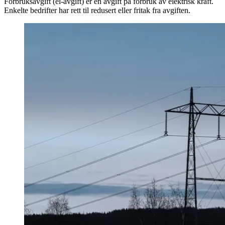
Forbruksavgift (el-avgift) er en avgift på forbruk av elektrisk kraft.
Enkelte bedrifter har rett til redusert eller fritak fra avgiften.