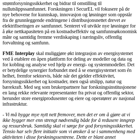
strømforsyningssikkerhet og bidrar til omstilling til
nullutslippssamfunnet. Forskningen i SecurEL vil fokusere på de
nye behovene for kunnskap, innovasjon og løsninger som oppstår
fra de grunnleggende endringene i distribusjonsnettet drevet av
elektrifiseringen av samfunnet. Senteret vil utvikle nye løsninger for
å øke nettkapasiteten på en kostnadseffektiv og samfunnsøkonomisk
måte og samtidig fremme verdiskaping i næringsliv, offentlig
forvaltning og samfunn.
FME Interplay
skal muliggjøre økt integrasjon av energisystemet
ved å etablere en åpen plattform for deling av modeller og data og
for kobling og analyse ved hjelp av energi- og systemmodeller. Det
er betydelige synergier forbundet med å se energisystemet som én
helhet, fremfor sektorvis, både når det gjelder effektivitet,
forsyningssikkerhet og kostnader, men også utslipp, natur og
bærekraft. Med seg som brukerpartnere har forskningsinstitusjonene
en lang rekke relevante representanter fra privat og offentlig sektor,
herunder store energiprodusenter og eiere og operatører av nasjonal
infrastruktur.
- Vi må bygge mye nytt nett fremover, men det er om å gjøre at vi
ikke bygger mer enn strengt nødvendig både for å redusere inngrep
og ressursbruk. Samtidig skal vi sørge for god forsyningssikkerhet.
Tensio har selv flere initiativ som vi ønsker å se i sammenheng med
aktiviteten i disse forskningssentrene. Dette er blant annet