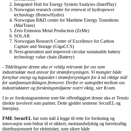
Integrated Hub for Energy System Analyses (InterPlay)
Norwegian research centre for renewal of hydropower
technology (RenewHydro)
Norwegian R&D centre for Maritime Energy Transitions
(MarTrans)
Zero Emission Metal Production (ZeMe)
SOLAR
Norwegian Research Centre of Excellence for Carbon
Capture and Storage (GigaCCS)
Next-generation and improved circular sustainable battery
technology value chain (Battery)
- Tildelingene denne uka er veldig relevante for oss som
industriaktør med ansvar for strømforsyningen. Vi mangler både
fornybar energi og kapasitet i strømforsyningen for å nå viktige mål
for samfunnsutviklingen fremover. Derfor er samspillet mellom oss
industriaktører og forskningsmiljøene svært viktig, sier Kvam.
I to av forskningssentrene som ble offentliggjort denne uka er Tensio
direkte involvert som partner. Dette gjelder sentrene SecurEL og
Interplay.
FME SecurEL
har som mål å legge til rette for forskning og
innovasjon som bidrar til et sikkert, motstandsdyktig og bærekraftig
distribusjonsnett for elektrisitet, som sikrer både