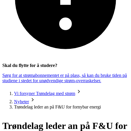
Skal du flytte for å studere?
Sørg for at strømabonnementet er på plass, så kan du bruke tiden på
studiene i stedet for unødvendige strøm-overraskelser.
Vi forsyner Trøndelag med strøm
Nyheter
Trøndelag leder an på F&U for fornybar energi
Trøndelag leder an på F&U for