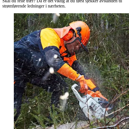
Skal du felle trær? Da er det viktig at du først sjekker avstanden til
strømførende ledninger i nærheten.