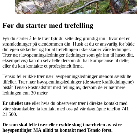
Før du starter med trefelling
Før du starter å felle trær bør du sette deg grundig inn i hvor det er
strømledninger på eiendommen din. Husk at du er ansvarlig for både
din egen sikkerhet og for at trefellingen ikke skader våre ledninger.
Trær nær lavspenningsledninger (ledninger som går inn til huset ditt,
eksempelvis) kan du selv felle dersom du har kompetanse til dette,
eller du kan kontakte et profesjonelt firma.
Tensio feller ikke trær nær lavspenningsledninger utenom særskilte
tilfeller. Trær nær høyspenningsledninger (de større kraftledningene)
bistår Tensio kostnadsfritt med felling av, dersom de er nærmere
ledningen enn 30 meter.
Er uhellet ute
eller hvis du observerer trær i direkte kontakt med
våre strømkabler, ta kontakt med oss på vår døgnåpne telefon 741
21 500.
De som skal felle trær eller rydde skog i nærheten av våre
høyspentlinjer MÅ alltid ta kontakt med Tensio først.