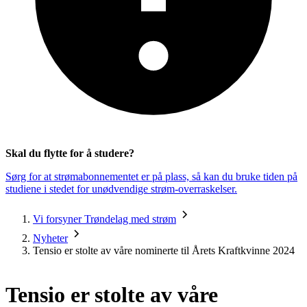
Skal du flytte for å studere?
Sørg for at strømabonnementet er på plass, så kan du bruke tiden på
studiene i stedet for unødvendige strøm-overraskelser.
Vi forsyner Trøndelag med strøm
Nyheter
Tensio er stolte av våre nominerte til Årets Kraftkvinne 2024
Tensio er stolte av våre