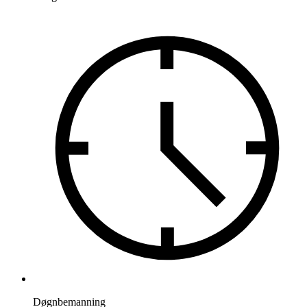
Døgnbemanning