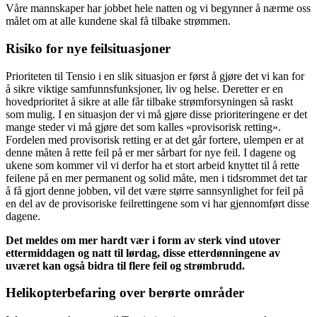
Våre mannskaper har jobbet hele natten og vi begynner å nærme oss
målet om at alle kundene skal få tilbake strømmen.
Risiko for nye feilsituasjoner
Prioriteten til Tensio i en slik situasjon er først å gjøre det vi kan for
å sikre viktige samfunnsfunksjoner, liv og helse. Deretter er en
hovedprioritet å sikre at alle får tilbake strømforsyningen så raskt
som mulig. I en situasjon der vi må gjøre disse prioriteringene er det
mange steder vi må gjøre det som kalles «provisorisk retting».
Fordelen med provisorisk retting er at det går fortere, ulempen er at
denne måten å rette feil på er mer sårbart for nye feil. I dagene og
ukene som kommer vil vi derfor ha et stort arbeid knyttet til å rette
feilene på en mer permanent og solid måte, men i tidsrommet det tar
å få gjort denne jobben, vil det være større sannsynlighet for feil på
en del av de provisoriske feilrettingene som vi har gjennomført disse
dagene.
Det meldes om mer hardt vær i form av sterk vind utover
ettermiddagen og natt til lørdag, disse etterdønningene av
uværet kan også bidra til flere feil og strømbrudd.
Helikopterbefaring over berørte områder