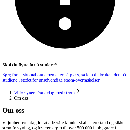
Skal du flytte for å studere?
Sørg for at strømabonnementet er på plass, så kan du bruke tiden på
studiene i stedet for unødvendige strøm-overraskelser.
Vi forsyner Trøndelag med strøm
Om oss
Om oss
Vi jobber hver dag for at alle våre kunder skal ha en stabil og sikker
strømforsyning, og leverer strøm til over 500 000 innbyggere i